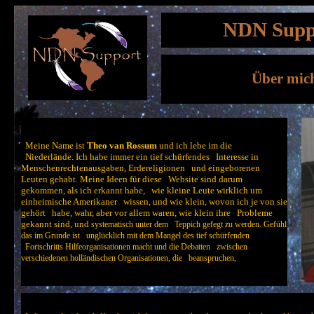
NDN Supp
Über mic
Ü
Meine Name ist
Theo van Rossum
und ich lebe im die
Niederlände. Ich habe immer ein tief schürfendes Interesse in
Menschenrechtenausgaben, Erdereligionen und eingeborenen
Leuten gehabt. Meine Ideen für diese Website sind darum
gekommen, als ich erkannt habe, wie kleine Leute wirklich um
einheimische Amerikaner wissen, und wie klein, wovon ich je von sie
gehört habe, wahr, aber vor allem waren, wie klein ihre Probleme
gekannt sind, und
systematisch unter dem
Teppich gefegt zu werden.
Gefühl
das im Grunde ist unglücklich mit dem Mangel des tief schürfenden
Fortschritts Hilfeorganisationen macht und die Debatten zwischen
verschiedenen holländischen Organisationen, die beanspruchen,