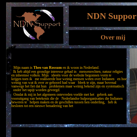
NDN Suppor
Over mij
Mijn naam is
Theo van Rossum
en ik woon in Nederland.
Ik heb altijd een grondige interesse gehad in mensenrechten, natuur religies
en inheemse volken. Mijn ideeën voor de website begonnen vorm te
krijgen toen ik me realiseerde hoe weinig mensen weten over Indianen en hoe
weinig van wat ik over ze gehoord had waar bleek te zijn, maar bovenal
vanwege het fiet dat hun problemen maar weinig bekend zijn en systematisch
onder het tapijt worden geveegd.
Omdat ik mij in het algemeen ontevreden voelde met het gebrek aan
vooruitgang van betekenis die de Nederlandse hulporganisaties die Indianen
beweren te helpen maken en de geschillen tussen hen onderling, heb ik
besloten tot een nieuwe benadering van het