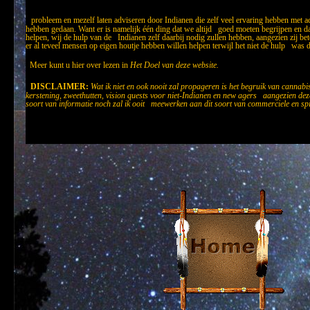
probleem en mezelf laten adviseren door Indianen die zelf veel ervaring hebben met
hebben gedaan. Want er is namelijk één ding dat we altijd goed moeten begrijpen en da
helpen, wij de hulp van de Indianen zelf daarbij nodig zullen hebben, aangezien zij be
er al teveel mensen op eigen houtje hebben willen helpen terwijl het niet de hulp was di
Meer kunt u hier over lezen in
H
et Doel van deze website.
DISCLAIMER:
Wat ik niet en ook nooit zal propageren is het begruik van cannabi
kerstening, zweethutten, vision quests voor niet-Indianen en new agers aangezien deze 
soort van informatie noch zal ik ooit meewerken aan dit soort van commerciele en spir