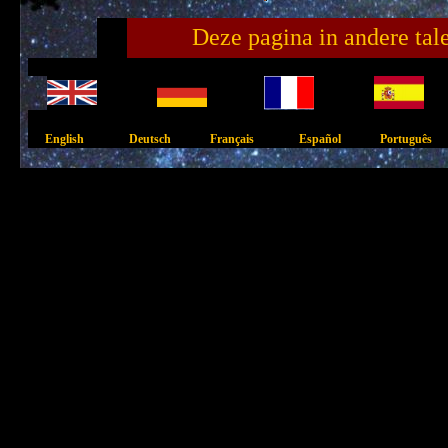
Deze pagina in andere tal
English Deutsch Français Español Português I