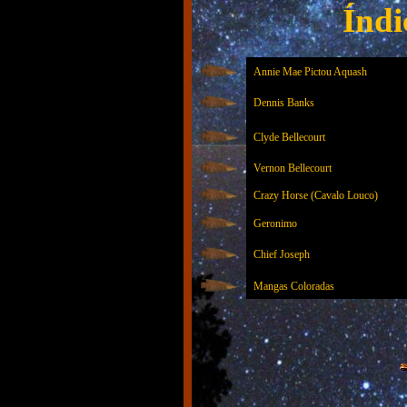
Índi
Annie Mae Pictou Aquash
Dennis Banks
Clyde Bellecourt
Vernon Bellecourt
Crazy Horse (Cavalo Louco)
Geronimo
Chief Joseph
Mangas Coloradas