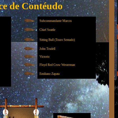
ce de Contéudo
Subcommandante Marcos
Chief Seattle
Sitting Bull (Touro Sentado)
John Trudell
Victorio
Floyd Red Crow Westerman
Emiliano Zapata