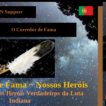
N Support
O Corredor de Fama
e Fama ~ Nossos Heróis
 Heróis Verdadeiros da Luta
Indiana