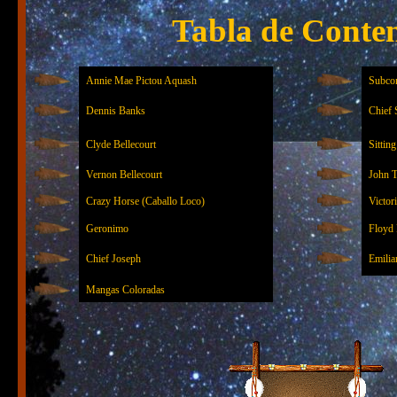
Tabla de Conte
Annie Mae Pictou Aquash
Subco
Dennis Banks
Chief 
Clyde Bellecourt
Sittin
Vernon Bellecourt
John T
Crazy Horse (Caballo Loco)
Victor
Geronimo
Floyd
Chief Joseph
Emilia
Mangas Coloradas