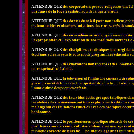
ATTENDUE QUE
des corporations pseudo-religeuses ont été
pratiques de la loge à sudation ou de la quête vision.
ATTENDUE QUE
des danses du soleil pour non-indiens ont ét
d'abominables et obscènes imitations des rites sacrés de sun
ATTENDUE QUE
des non-indiens se sont organisés en imitat
l'expropriation et l'exploitation de nos traditions sacrées La
ATTENDUE QUE
des disciplines académiques ont surgi dans l
étudiants et lears sous le couvert de programmes éducatifs s
ATTENDUE QUE
des charlatans non indiens et des "wannabe
notre spritualité Lakota.
ATTENDUE QUE
la télévision et l'industrie cinématographi
grossièrement déformées de la spritualité et la la .... Lakota 
l'auto-estime des propres enfants.
ATTENDUE QUE
des individus et des groupes impliqués da
les ateliers de shamanisme ont tous exploité les traditions sp
mélangeant ces imitations rituelles avec des pratiques occult
bonhomme.
ATTENDUE QUE
le positionnement publique absurde de ces 
profiteurs commerciaux, cultistes et shamanes new age sont u
publique correcte de leurs be..... politiques légaux et spirituels