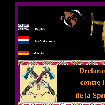
in English
in het Nederlands
auf deutsch
Déclara
contre 
de la Spi