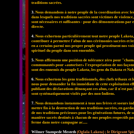
traditions sacrées.
3.
Nous demandons à notre peuple de la coordination avec les m
dans lesquels nos traditions sacrées sont victimes de violence, p
sont nécessaires et suffisantes - pour des démonstrations par e
directe.
4.
Nous exhortons particulièrement tout notre peuple Lakota,
contribuer à permettre l'abus de nos cérémonies sacrées et les
en a certains parmi nos propre peuple qui prostituent nos voie
spirituel du peuple dans son ensemble.
5.
Nous affirmons une position de tolérance zéro pour "chama
communautés pour «autoriser» l'expropriation de nos façons
sont des ennemis du peuple Lakota, les gens du Dakota et Nak
6.
Nous exhortons les gens traditionnels, des chefs tribaux et l
nous pour demander la fin immédiate de cette exploitation eff
publiant des déclarations dénonçant ces abus, car il n'est pas
sont systématiquement violés par des non-Indiens.
7.
Nous demandons instamment à tous nos frères et soeurs ind
mettre fin à la destruction de nos traditions sacrées, en garda
de nos traditions précieuses pour les générations futures, de s
manière sacrés destinés à chacun de nos peuples respectifs pa
ferme dans notre campagne ac.....
Wilmer Stampede Mesteth
(
Oglala Lakota) ; le Dirigeant Spi